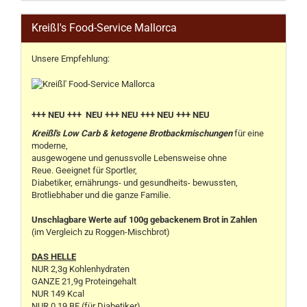
Kreißl's Food-Service Mallorca
Unsere Empfehlung:
+++ NEU +++ NEU +++ NEU +++ NEU +++ NEU
Kreißl's Low Carb & ketogene Brotbackmischungen
für eine
moderne,
ausgewogene und genussvolle Lebensweise ohne
Reue. Geeignet für Sportler,
Diabetiker, ernährungs- und gesundheits- bewussten,
Brotliebhaber und die ganze Familie.
Unschlagbare Werte auf 100g gebackenem Brot in Zahlen
(im Vergleich zu Roggen-Mischbrot)
DAS HELLE
NUR 2,3g Kohlenhydraten
GANZE 21,9g Proteingehalt
NUR 149 Kcal
NUR 0,19 BE (für Diabetiker)