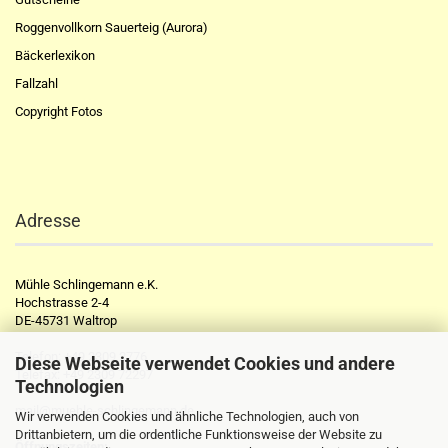
Roggenvollkorn Sauerteig (Aurora)
Bäckerlexikon
Fallzahl
Copyright Fotos
Adresse
Mühle Schlingemann e.K.
Hochstrasse 2-4
DE-45731 Waltrop
Telefon:
+49 2309 2776
Diese Webseite verwendet Cookies und andere
Telefax:
+49 2309 72297
Technologien
mail@muehle-schlingemann.de
Wir verwenden Cookies und ähnliche Technologien, auch von
Drittanbietern, um die ordentliche Funktionsweise der Website zu
Öffnungszeiten: