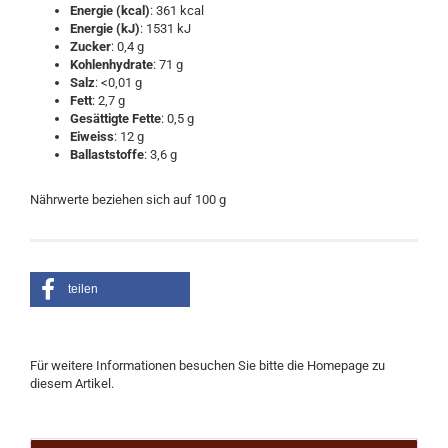
Energie (kcal)
: 361 kcal
Energie (kJ)
: 1531 kJ
Zucker
: 0,4 g
Kohlenhydrate
: 71 g
Salz
: <0,01 g
Fett
: 2,7 g
Gesättigte Fette
: 0,5 g
Eiweiss
: 12 g
Ballaststoffe
: 3,6 g
Nährwerte beziehen sich auf 100 g
teilen
Für weitere Informationen besuchen Sie bitte die
Homepage
zu
diesem Artikel.