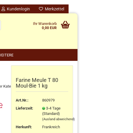
Kundenlogin
Merkzettel
Ihr Warenkorb
0,00 EUR
EITERE
Farine Meule T 80
nido kreativ anzeigen
Moul-Bie 1 kg
er Kategorie
schenke
rten
Art.Nr.:
860979
schen
Lieferzeit:
3-4 Tage
ensilos
(Standard)
(Ausland abweichend)
Herkunft
:
Frankreich