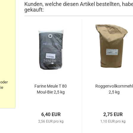
Kunden, welche diesen Artikel bestellten, hab
gekauft:
oder
Farine Meule T 80
Roggenvollkornmeh
ie
Moul-Bie 2,5 kg
2,5 kg
6,40 EUR
2,75 EUR
2,56 EUR pro kg
1,10 EUR pro kg