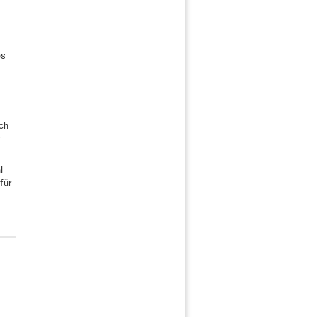
es
ich
r
l
für