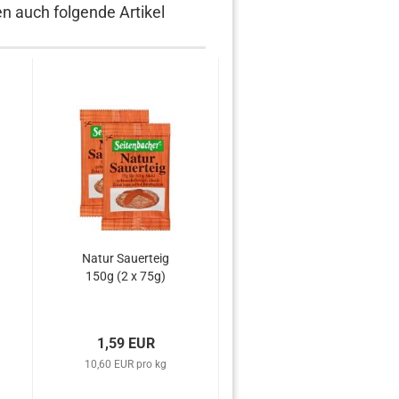
en auch folgende Artikel
l
Natur Sauerteig
Sonnenblumenkerne
150g (2 x 75g)
geschält 1 kg
1,59 EUR
3,60 EUR
10,60 EUR pro kg
3,60 EUR pro kg