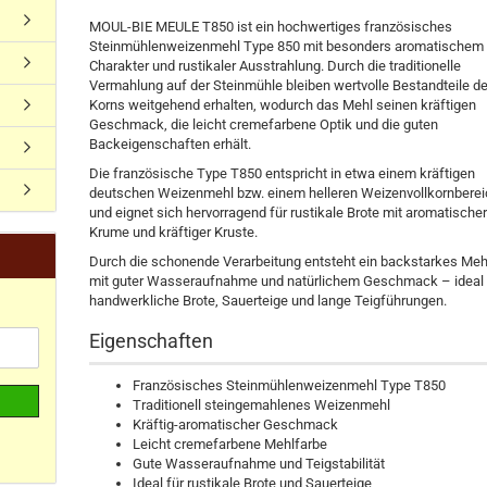
MOUL-BIE MEULE T850 ist ein hochwertiges französisches
Steinmühlenweizenmehl Type 850 mit besonders aromatischem
Charakter und rustikaler Ausstrahlung. Durch die traditionelle
Vermahlung auf der Steinmühle bleiben wertvolle Bestandteile d
Korns weitgehend erhalten, wodurch das Mehl seinen kräftigen
Geschmack, die leicht cremefarbene Optik und die guten
Backeigenschaften erhält.
Die französische Type T850 entspricht in etwa einem kräftigen
deutschen Weizenmehl bzw. einem helleren Weizenvollkornbere
und eignet sich hervorragend für rustikale Brote mit aromatische
Krume und kräftiger Kruste.
Durch die schonende Verarbeitung entsteht ein backstarkes Meh
mit guter Wasseraufnahme und natürlichem Geschmack – ideal 
handwerkliche Brote, Sauerteige und lange Teigführungen.
Eigenschaften
Französisches Steinmühlenweizenmehl Type T850
Traditionell steingemahlenes Weizenmehl
Kräftig-aromatischer Geschmack
Leicht cremefarbene Mehlfarbe
Gute Wasseraufnahme und Teigstabilität
Ideal für rustikale Brote und Sauerteige