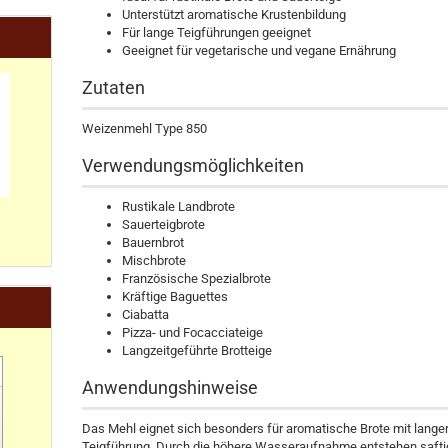
Unterstützt aromatische Krustenbildung
Für lange Teigführungen geeignet
Geeignet für vegetarische und vegane Ernährung
Zutaten
Weizenmehl Type 850
Verwendungsmöglichkeiten
Rustikale Landbrote
Sauerteigbrote
Bauernbrot
Mischbrote
Französische Spezialbrote
Kräftige Baguettes
Ciabatta
Pizza- und Focacciateige
Langzeitgeführte Brotteige
Anwendungshinweise
Das Mehl eignet sich besonders für aromatische Brote mit lange
Teigführung. Durch die höhere Wasseraufnahme entstehen saft