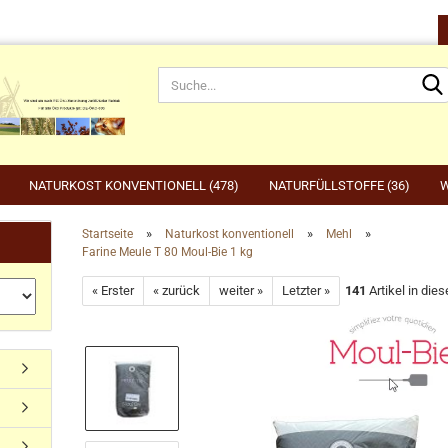
NATURKOST KONVENTIONELL (478)
NATURFÜLLSTOFFE (36)
W
»
»
»
Startseite
Naturkost konventionell
Mehl
Farine Meule T 80 Moul-Bie 1 kg
rnahrung anzeigen
Gartenbedarf anzeigen
be
« Erster
« zurück
weiter »
Letzter »
141
Artikel in dies
rdefutter
Compo
Ge
Konto erstellen
dvogelfutter & Winterfütterung
Gardena
Ka
Passwort vergessen?
Grillen, Grillbedarf, Holzkohle
Ta
Ut