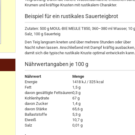
Krumen und kräftige Krusten mit rustikalem Charakter.
Beispiel für ein rustikales Sauerteigbrot
Zutaten: 500 g MOUL-BIE MEULE T850, 360–380 ml Wasser, 10 
Salz, 100 g Sauerteig
Den Teig langsam kneten und über mehrere Stunden oder über
Nacht ruhen lassen. Anschließend mit Dampf kräftig ausbacken
damit sich die typische rustikale Kruste optimal entwickeln kann
Nährwertangaben je 100 g
Nährwert
Menge
Energie
1418 kJ / 325 kcal
Fett
1,5 g
davon gesättigte Fettsäuren
0,3 g
Kohlenhydrate
67 g
davon Zucker
1,4 g
davon Stärke
65,6 g
Ballaststoffe
5,3 g
Eiweiß
10,7 g
Salz
0,01 g