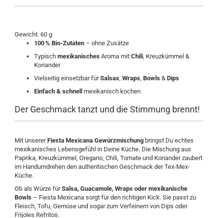
Gewicht: 60 g
100 % Bio-Zutaten
– ohne Zusätze
Typisch
mexikanisches
Aroma mit
Chili
, Kreuzkümmel &
Koriander
Vielseitig einsetzbar für
Salsas
,
Wraps
,
Bowls
&
Dips
Einfach
& schnell
mexikanisch kochen
Der Geschmack tanzt und die Stimmung brennt!
Mit unserer
Fiesta Mexicana Gewürzmischung
bringst Du echtes
mexikanisches Lebensgefühl in Deine Küche. Die Mischung aus
Paprika, Kreuzkümmel, Oregano, Chili, Tomate und Koriander zaubert
im Handumdrehen den authentischen Geschmack der Tex-Mex-
Küche.
Ob als Würze für
Salsa, Guacamole, Wraps oder mexikanische
Bowls
– Fiesta Mexicana sorgt für den richtigen Kick. Sie passt zu
Fleisch, Tofu, Gemüse und sogar zum Verfeinern von Dips oder
Frijoles Refritos.