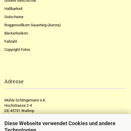
Unsere Geschichte
Haltbarkeit
Gutscheine
Roggenvollkorn Sauerteig (Aurora)
Bäckerlexikon
Fallzahl
Copyright Fotos
Adresse
Mühle Schlingemann e.K.
Hochstrasse 2-4
DE-45731 Waltrop
Telefon:
+49 2309 2776
Diese Webseite verwendet Cookies und andere
Telefax:
+49 2309 72297
Technologien