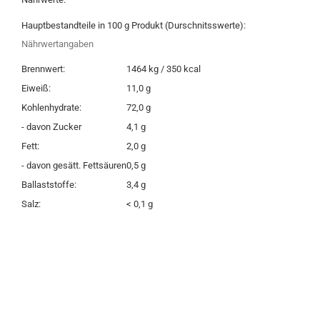
Hauptbestandteile in 100 g Produkt (Durschnitsswerte):
Nährwertangaben
Brennwert:
1464 kg / 350 kcal
Eiweiß:
11,0 g
Kohlenhydrate:
72,0 g
- davon Zucker
4,1 g
Fett:
2,0 g
- davon gesätt. Fettsäuren
0,5 g
Ballaststoffe:
3,4 g
Salz:
< 0,1 g