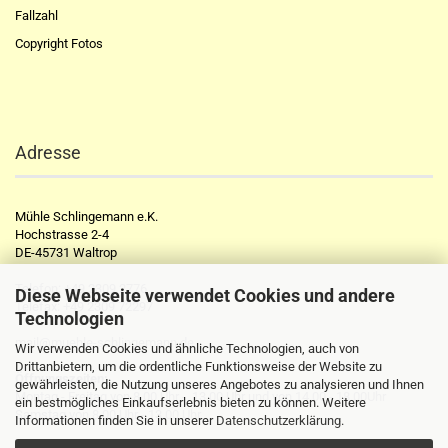
Fallzahl
Copyright Fotos
Adresse
Mühle Schlingemann e.K.
Hochstrasse 2-4
DE-45731 Waltrop
Telefon:
+49 2309 2776
Diese Webseite verwendet Cookies und andere
Telefax:
+49 2309 72297
Technologien
mail@muehle-schlingemann.de
Wir verwenden Cookies und ähnliche Technologien, auch von
Drittanbietern, um die ordentliche Funktionsweise der Website zu
Öffnungszeiten:
gewährleisten, die Nutzung unseres Angebotes zu analysieren und Ihnen
Montag - Freitag von 8.00 Uhr - 13.00 Uhr und von 14.00 - 18.00Uhr
ein bestmögliches Einkaufserlebnis bieten zu können. Weitere
Samstag von 8.00 Uhr - 13.00 Uhr
Informationen finden Sie in unserer
Datenschutzerklärung
.