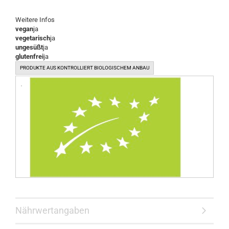
Weitere Infos
vegan
ja
vegetarisch
ja
ungesüßt
ja
glutenfrei
ja
PRODUKTE AUS KONTROLLIERT BIOLOGISCHEM ANBAU
Nährwertangaben