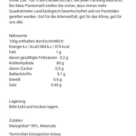
Unser Ziel: 100 % Bio-Landwirtschaft. Mit jeder Packung Bauckhof
Bio Mais-Paniermehl stellen Sie sicher, dass immer mehr
Quadratmeter Land biologisch bewirtschaftet und vor Pestiziden
gerettet werden. Gut für die Artenvielfalt, gut für das Klima, gut für
uns alle.
Nährwerte
100g enthalten durchschnittlich:
Energie kJ / kcal1584 kJ / 373 kcal
Fett 1 g
davon gesättigte Fettsäuren 0,2 g
Kohlenhydrate 83 g
davon Zucker 0,5 g
Ballaststoffe 3,1 g
Eiweiß 6,6 g
Salz 0,43 g
Lagerung
Bitte kühl und trocken lagern.
Zutaten
Maisgrütze* 99%, Meersalz
*kontrolliert biologischer Anbau