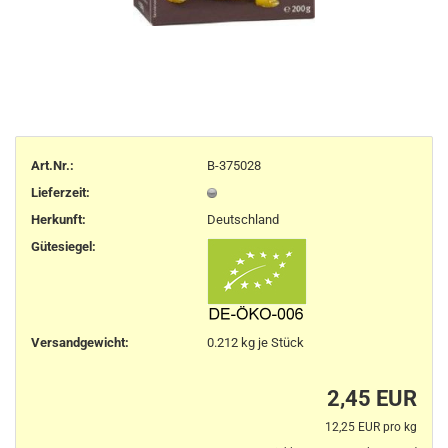
Art.Nr.:
B-375028
Lieferzeit:
Herkunft
:
Deutschland
Gütesiegel:
Versandgewicht:
0.212
kg je Stück
2,45 EUR
12,25 EUR pro kg