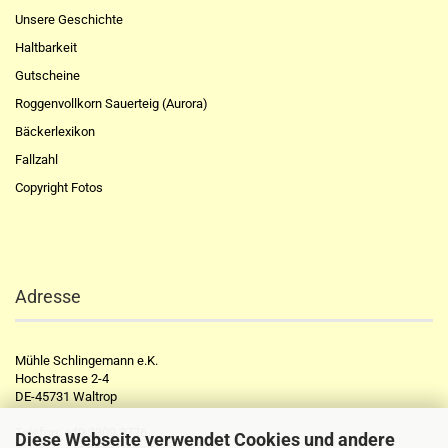
Unsere Geschichte
Haltbarkeit
Gutscheine
Roggenvollkorn Sauerteig (Aurora)
Bäckerlexikon
Fallzahl
Copyright Fotos
Adresse
Mühle Schlingemann e.K.
Hochstrasse 2-4
DE-45731 Waltrop
Telefon:
+49 2309 2776
Diese Webseite verwendet Cookies und andere