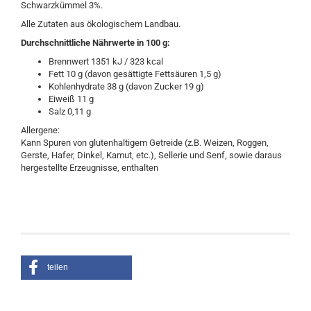
Schwarzkümmel 3%.
Alle Zutaten aus ökologischem Landbau.
Durchschnittliche Nährwerte in 100 g:
Brennwert 1351 kJ / 323 kcal
Fett 10 g (davon gesättigte Fettsäuren 1,5 g)
Kohlenhydrate 38 g (davon Zucker 19 g)
Eiweiß 11 g
Salz 0,11 g
Allergene:
Kann Spuren von glutenhaltigem Getreide (z.B. Weizen, Roggen,
Gerste, Hafer, Dinkel, Kamut, etc.), Sellerie und Senf, sowie daraus
hergestellte Erzeugnisse, enthalten
teilen