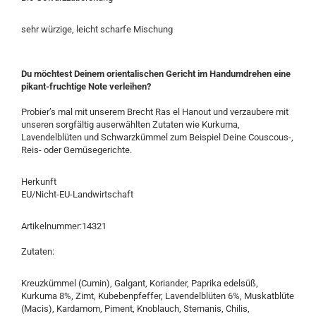
sehr würzige, leicht scharfe Mischung
Du möchtest Deinem orientalischen Gericht im Handumdrehen eine
pikant-fruchtige Note verleihen?
Probier’s mal mit unserem Brecht Ras el Hanout und verzaubere mit
unseren sorgfältig auserwählten Zutaten wie Kurkuma,
Lavendelblüten und Schwarzkümmel zum Beispiel Deine Couscous-,
Reis- oder Gemüsegerichte.
Herkunft
EU/Nicht-EU-Landwirtschaft
Artikelnummer:14321
Zutaten:
Kreuzkümmel (Cumin), Galgant, Koriander, Paprika edelsüß,
Kurkuma 8%, Zimt, Kubebenpfeffer, Lavendelblüten 6%, Muskatblüte
(Macis), Kardamom, Piment, Knoblauch, Sternanis, Chilis,