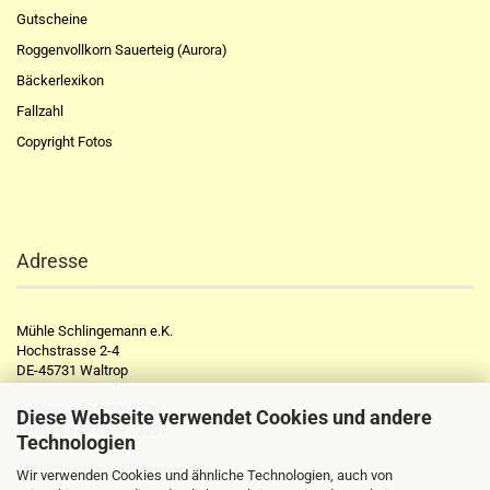
Gutscheine
Roggenvollkorn Sauerteig (Aurora)
Bäckerlexikon
Fallzahl
Copyright Fotos
Adresse
Mühle Schlingemann e.K.
Hochstrasse 2-4
DE-45731 Waltrop
Telefon:
+49 2309 2776
Diese Webseite verwendet Cookies und andere
Telefax:
+49 2309 72297
Technologien
mail@muehle-schlingemann.de
Wir verwenden Cookies und ähnliche Technologien, auch von