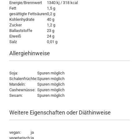
Energie/Brennwert
1340 kj / 318 kcal
Fett
1,5 g
gesättigte Fettsäuren
0,2 g
Kohlenhydrate
40 g
Zucker
1,2 g
Ballaststoffe
23 g
Eiweiß
24 g
Salz
0,01 g
Allergiehinweise
Soja:
Spuren möglich
Schalenfrüchte:
Spuren möglich
Mandeln:
Spuren möglich
Cashewnüsse:
Spuren möglich
Sesam:
Spuren möglich
Weitere Eigenschaften oder Diäthinweise
vegan:
ja
vegetarisch:
ja