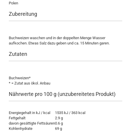
Polen
Zubereitung
Buchweizen waschen und in der doppelten Menge Wasser
aufkochen. Etwas Salz dazu geben und ca. 15 Minuten garen.
Zutaten
Buchweizen*
* = Zutat aus ökol. Anbau
Nährwerte pro 100 g (unzubereitetes Produkt)
Energiegehalt in kJ / kcal
1535 kJ / 363 kcal
Fettgehalt
2.9 g
davon gesättigte Fettsäuren
0.6 g
Kohlenhydrate
69 g