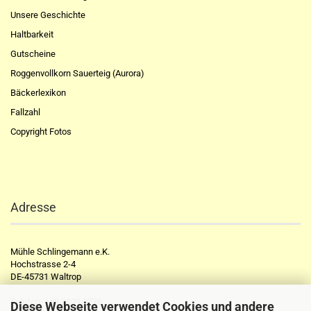
Unsere Geschichte
Haltbarkeit
Gutscheine
Roggenvollkorn Sauerteig (Aurora)
Bäckerlexikon
Fallzahl
Copyright Fotos
Adresse
Mühle Schlingemann e.K.
Hochstrasse 2-4
DE-45731 Waltrop
Telefon:
+49 2309 2776
Diese Webseite verwendet Cookies und andere