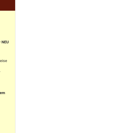
+ NEU
eise
-
nem