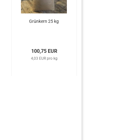
Grünkern 25 kg
Kamut 25 kg - BIO
100,75 EUR
170,75 EUR
4,03 EUR pro kg
6,83 EUR pro kg