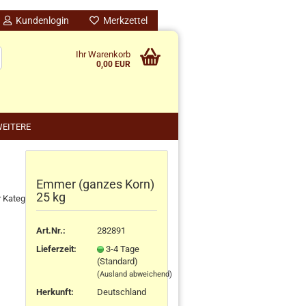
Kundenlogin
Merkzettel
Ihr Warenkorb
0,00 EUR
EITERE
Emmer (ganzes Korn)
nido kreativ anzeigen
25 kg
r Kategorie
schenke
rten
Art.Nr.:
282891
schen
Lieferzeit:
3-4 Tage
ensilos
(Standard)
(Ausland abweichend)
Herkunft
:
Deutschland