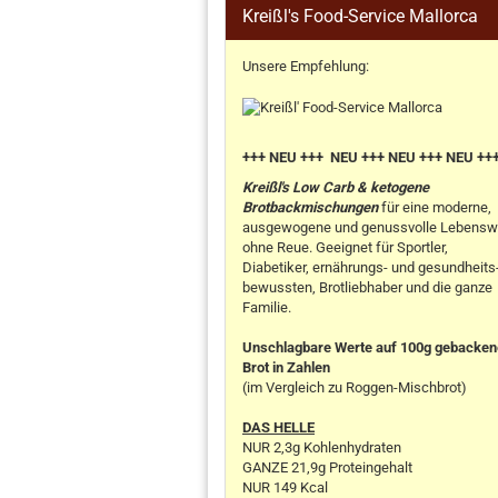
Kreißl's Food-Service Mallorca
Unsere Empfehlung:
+++ NEU +++ NEU +++ NEU +++ NEU ++
Kreißl's Low Carb & ketogene
Brotbackmischungen
für eine moderne,
ausgewogene und genussvolle Lebensw
ohne Reue. Geeignet für Sportler,
Diabetiker, ernährungs- und gesundheits
bewussten, Brotliebhaber und die ganze
Familie.
Unschlagbare Werte auf 100g gebacke
Brot in Zahlen
(im Vergleich zu Roggen-Mischbrot)
DAS HELLE
NUR 2,3g Kohlenhydraten
GANZE 21,9g Proteingehalt
NUR 149 Kcal