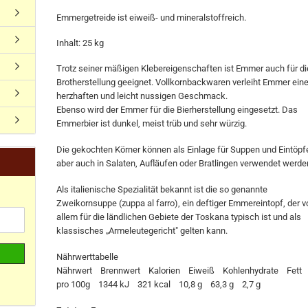
Emmergetreide ist eiweiß- und mineralstoffreich.
Inhalt: 25 kg
Trotz seiner mäßigen Klebereigenschaften ist Emmer auch für di
Brotherstellung geeignet. Vollkornbackwaren verleiht Emmer ein
herzhaften und leicht nussigen Geschmack.
Ebenso wird der Emmer für die Bierherstellung eingesetzt. Das
Emmerbier ist dunkel, meist trüb und sehr würzig.
Die gekochten Körner können als Einlage für Suppen und Eintöpf
aber auch in Salaten, Aufläufen oder Bratlingen verwendet werden
Als italienische Spezialität bekannt ist die so genannte
Zweikornsuppe (zuppa al farro), ein deftiger Emmereintopf, der v
allem für die ländlichen Gebiete der Toskana typisch ist und als
klassisches „Armeleutegericht" gelten kann.
Nährwerttabelle
Nährwert Brennwert Kalorien Eiweiß Kohlenhydrate Fet
pro 100g 1344 kJ 321 kcal 10,8 g 63,3 g 2,7 g