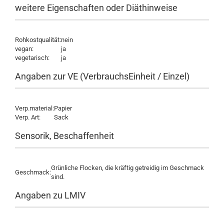
weitere Eigenschaften oder Diäthinweise
Rohkostqualität:
nein
vegan:
ja
vegetarisch:
ja
Angaben zur VE (VerbrauchsEinheit / Einzel)
Verp.material:
Papier
Verp. Art:
Sack
Sensorik, Beschaffenheit
Grünliche Flocken, die kräftig getreidig im Geschmack
Geschmack:
sind.
Angaben zu LMIV