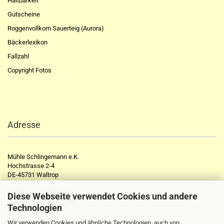
Haltbarkeit
Gutscheine
Roggenvollkorn Sauerteig (Aurora)
Bäckerlexikon
Fallzahl
Copyright Fotos
Adresse
Mühle Schlingemann e.K.
Hochstrasse 2-4
DE-45731 Waltrop
Telefon:
+49 2309 2776
Diese Webseite verwendet Cookies und andere
Telefax:
+49 2309 72297
Technologien
mail@muehle-schlingemann.de
Wir verwenden Cookies und ähnliche Technologien, auch von