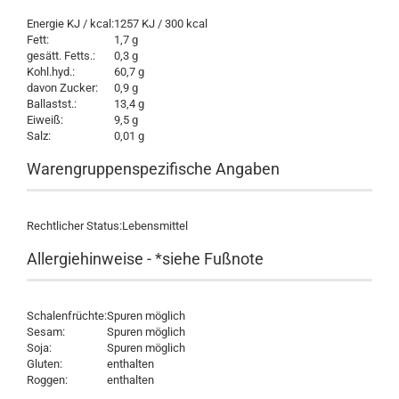
Energie KJ / kcal:
1257 KJ / 300 kcal
Fett:
1,7 g
gesätt. Fetts.:
0,3 g
Kohl.hyd.:
60,7 g
davon Zucker:
0,9 g
Ballastst.:
13,4 g
Eiweiß:
9,5 g
Salz:
0,01 g
Warengruppenspezifische Angaben
Rechtlicher Status:
Lebensmittel
Allergiehinweise - *siehe Fußnote
Schalenfrüchte:
Spuren möglich
Sesam:
Spuren möglich
Soja:
Spuren möglich
Gluten:
enthalten
Roggen:
enthalten