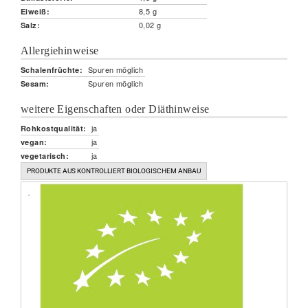
8,5 g
Eiweiß:
0,02 g
Salz:
Allergiehinweise
Spuren möglich
Schalenfrüchte:
Spuren möglich
Sesam:
weitere Eigenschaften oder Diäthinweise
ja
Rohkostqualität:
ja
vegan:
ja
vegetarisch:
PRODUKTE AUS KONTROLLIERT BIOLOGISCHEM ANBAU