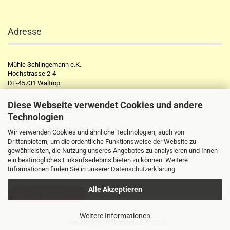
Adresse
Mühle Schlingemann e.K.
Hochstrasse 2-4
DE-45731 Waltrop
Telefon:
+49 2309 2776
Diese Webseite verwendet Cookies und andere
Telefax:
+49 2309 72297
Technologien
mail@muehle-schlingemann.de
Wir verwenden Cookies und ähnliche Technologien, auch von
Drittanbietern, um die ordentliche Funktionsweise der Website zu
Öffnungszeiten:
gewährleisten, die Nutzung unseres Angebotes zu analysieren und Ihnen
Montag - Freitag von 8.00 Uhr - 13.00 Uhr und von 14.00 - 18.00Uhr
ein bestmögliches Einkaufserlebnis bieten zu können. Weitere
Samstag von 8.00 Uhr - 13.00 Uhr
Informationen finden Sie in unserer
Datenschutzerklärung
.
Alle Akzeptieren
Vertrag widerrufen
Weitere Informationen
Shopsystem
by Gambio.de © 2025