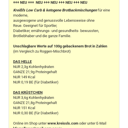
+++ NEU +++ NEU +++ NEU +++ NEU +++ NEU
Kreißl's Low Carb & ketogene Brotbackmischungen
für eine
moderne,
ausgewogene und genussvolle Lebensweise ohne
Reue. Geeignet für Sportler,
Diabetiker, ernährungs- und gesundheits- bewussten,
Brotliebhaber und die ganze Familie.
Unschlagbare Werte auf 100g gebackenem Brot in Zahlen
(im Vergleich zu Roggen-Mischbrot)
DAS HELLE
NUR 2,3g Kohlenhydraten
GANZE 21,9g Proteingehalt
NUR 149 Kcal
NUR 0,19 BE (für Diabetiker)
DAS KRÜSTCHEN
NUR 3,6g Kohlenhydraten
GANZE 21,8g Proteingehalt
NUR 151 Kcal
NUR 0,30 BE (für Diabetiker)
Online im Shop unter
www.kreissls.com
oder unter E-Mail