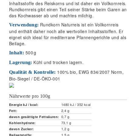
Inhaltsstoffe des Reiskorns und ist daher ein Vollkornreis.
Rundkornreis gibt einen Teil seiner Stärke beim Garen an
das Kochwasser ab und machtes milchig.
Rundkorn Naturreis ist ein Vollkornreis
Verwendung:
und enthält daher noch alle wertvollen Inhaltsstoffen. Er
eignet sich ideal für mediterrane Pfannengerichte und als
Beilage.
500
g
Inhalt:
Kühl und trocken lagern.
Lagerung:
100% bio, EWG 834/2007 Norm,
Qualität & Kontrolle:
Bio-Siegel / DE-ÖKO-001
Nährwerte pro 100g
1480 kJ / 352 kcal
Energie kJ / kcal:
2,4 g
Fett:
0,7 g
davon gesättigte Fettsäuren:
73,1 g
Kohlenhydrate:
1,2 g
davon Zucker:
1,5 g
Ballaststoffe: