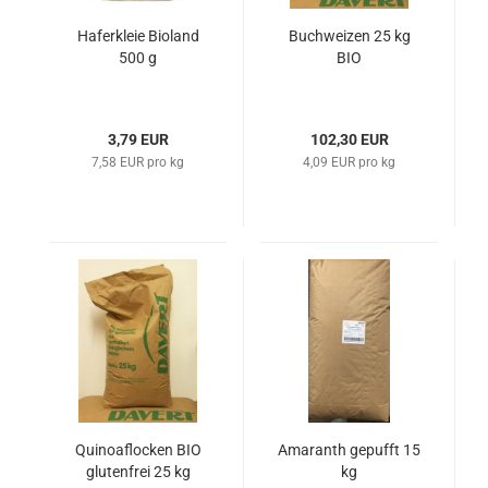
Haferkleie Bioland
Buchweizen 25 kg
500 g
BIO
3,79 EUR
102,30 EUR
7,58 EUR pro kg
4,09 EUR pro kg
Quinoaflocken BIO
Amaranth gepufft 15
glutenfrei 25 kg
kg