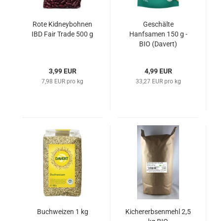
Rote Kidneybohnen
Geschälte
IBD Fair Trade 500 g
Hanfsamen 150 g -
BIO (Davert)
3,99 EUR
4,99 EUR
7,98 EUR pro kg
33,27 EUR pro kg
Buchweizen 1 kg
Kichererbsenmehl 2,5