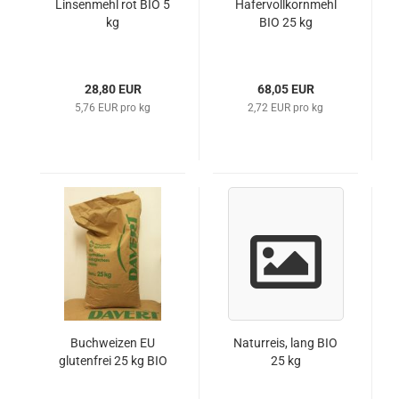
Linsenmehl rot BIO 5
Hafervollkornmehl
kg
BIO 25 kg
28,80 EUR
68,05 EUR
5,76 EUR pro kg
2,72 EUR pro kg
Buchweizen EU
Naturreis, lang BIO
glutenfrei 25 kg BIO
25 kg