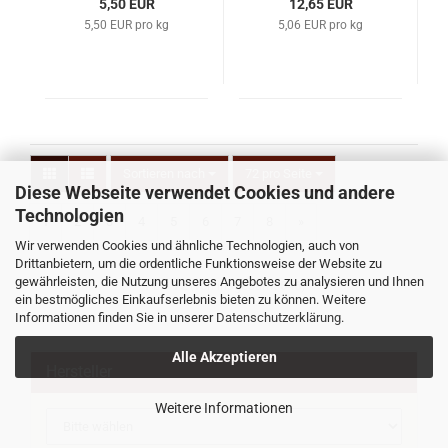
5,50 EUR
12,65 EUR
5,50 EUR pro kg
5,06 EUR pro kg
Sortieren nach
72 pro Seite
Diese Webseite verwendet Cookies und andere
Technologien
1
2
3
4
5
6
7
8
»
Wir verwenden Cookies und ähnliche Technologien, auch von
Drittanbietern, um die ordentliche Funktionsweise der Website zu
gewährleisten, die Nutzung unseres Angebotes zu analysieren und Ihnen
1
bis
72
(von insgesamt
546
)
ein bestmögliches Einkaufserlebnis bieten zu können. Weitere
Informationen finden Sie in unserer
Datenschutzerklärung
.
Alle Akzeptieren
Hersteller
Weitere Informationen