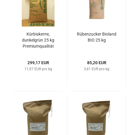
Kürbiskerne,
Rübenzucker Bioland
dunkelgrün 25 kg
BIO 25 kg
Premiumqualität
299,17 EUR
85,20 EUR
11,97 EUR pro kg
3,41 EUR pro kg