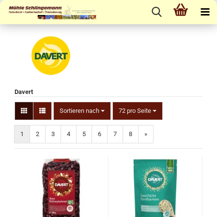
Davert
Sortieren nach
72 pro Seite
1
2
3
4
5
6
7
8
»