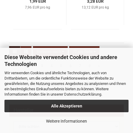
1,99 EUR
3,28 EUR
7,96 EUR pro kg
13,12 EUR pro kg
Sortieren nach
72 pro Seite
Diese Webseite verwendet Cookies und andere
Technologien
«
1
2
3
4
5
6
7
8
»
Wir verwenden Cookies und ähnliche Technologien, auch von
Drittanbietern, um die ordentliche Funktionsweise der Website zu
gewährleisten, die Nutzung unseres Angebotes zu analysieren und Ihnen
217
bis
288
(von insgesamt
546
)
ein bestmögliches Einkaufserlebnis bieten zu können. Weitere
Informationen finden Sie in unserer
Datenschutzerklärung
.
Alle Akzeptieren
Hersteller
Weitere Informationen