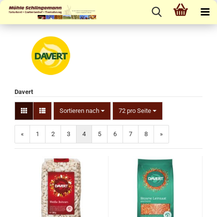
Davert
Sortieren nach
72 pro Seite
«
1
2
3
4
5
6
7
8
»